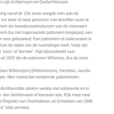
m zijn Achternaam en Geslachtsnaam.
lking vanaf de 12e eeuw voegde men aan de
 om twee of meer personen met dezelfde naam te
 men als tweedenaamvalsvorm van de voornaam
werd dus het zogenaamde patroniem toegepast, een
er was gebaseerd. Een patroniem of vadersnaam is
ft hoe de vader van de naamdrager heet. Vaak zijn
zoon’ of ‘dochter’. Kijk bijvoorbeeld naar
uit 1620 die de patroniem Willemsz, dus de zoon
laes Willems(en) (Willemszoon), Hendriks, Jacobs
men. Men noemt dat versteende patroniemen.
dichtbevolkte streken werkte niet voldoende en in
een familienaam of toenaam aan. Kijk maar naar
 de Register van Overledenen uit Schiedam van 1686
” erbij vermeld.