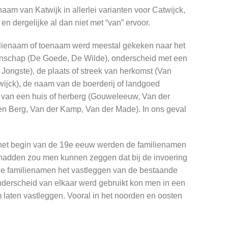
aam van Katwijk in allerlei varianten voor Catwijck,
 en dergelijke al dan niet met “van” ervoor.
ilienaam of toenaam werd meestal gekeken naar het
genschap (De Goede, De Wilde), onderscheid met een
ongste), de plaats of streek van herkomst (Van
ijck), de naam van de boerderij of landgoed
 van een huis of herberg (Gouweleeuw, Van der
n Berg, Van der Kamp, Van der Made). In ons geval
in het begin van de 19e eeuw werden de familienamen
 hadden zou men kunnen zeggen dat bij de invoering
 de familienamen het vastleggen van de bestaande
onderscheid van elkaar werd gebruikt kon men in een
aten vastleggen. Vooral in het noorden en oosten