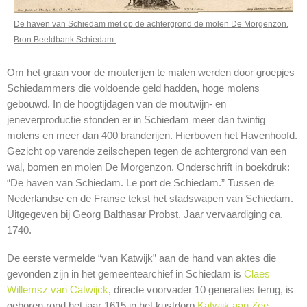
De haven van Schiedam met op de achtergrond de molen De Morgenzon.
Bron Beeldbank Schiedam.
Om het graan voor de mouterijen te malen werden door groepjes
Schiedammers die voldoende geld hadden, hoge molens
gebouwd. In de hoogtijdagen van de moutwijn- en
jeneverproductie stonden er in Schiedam meer dan twintig
molens en meer dan 400 branderijen. Hierboven het Havenhoofd.
Gezicht op varende zeilschepen tegen de achtergrond van een
wal, bomen en molen De Morgenzon. Onderschrift in boekdruk:
“De haven van Schiedam. Le port de Schiedam.” Tussen de
Nederlandse en de Franse tekst het stadswapen van Schiedam.
Uitgegeven bij Georg Balthasar Probst. Jaar vervaardiging ca.
1740.
De eerste vermelde “van Katwijk” aan de hand van aktes die
gevonden zijn in het gemeentearchief in Schiedam is
Claes
Willemsz van Catwijck
, directe voorvader 10 generaties terug, is
geboren rond het jaar 1615 in het kustdorp
Katwijk aan Zee
,