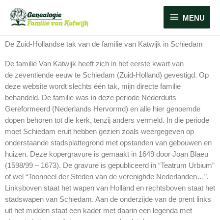
Ga
MENU
naar
MENU
de
inhoud
De Zuid-Hollandse tak van de familie van Katwijk in Schiedam
De familie Van Katwijk heeft zich in het eerste kwart van
de zeventiende eeuw te Schiedam (Zuid-Holland) gevestigd. Op
deze website wordt slechts één tak, mijn directe familie
behandeld. De familie was in deze periode Nederduits
Gereformeerd (Nederlands Hervormd) en alle hier genoemde
dopen behoren tot die kerk, tenzij anders vermeld. In die periode
moet Schiedam eruit hebben gezien zoals weergegeven op
onderstaande stadsplattegrond met opstanden van gebouwen en
huizen. Deze kopergravure is gemaakt in 1649 door Joan Blaeu
(1598/99 – 1673). De gravure is gepubliceerd in “Teatrum Urbium”
of wel “Toonneel der Steden van de verenighde Nederlanden…”.
Linksboven staat het wapen van Holland en rechtsboven staat het
stadswapen van Schiedam. Aan de onderzijde van de prent links
uit het midden staat een kader met daarin een legenda met