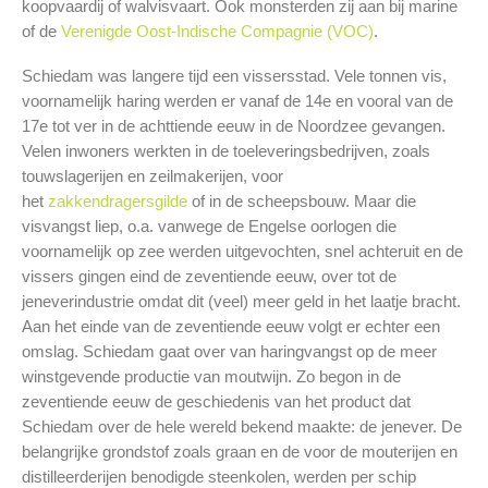
koopvaardij of walvisvaart. Ook monsterden zij aan bij marine
of de
Verenigde Oost-Indische Compagnie (VOC)
.
Schiedam was langere tijd een vissersstad. Vele tonnen vis,
voornamelijk haring werden er vanaf de 14e en vooral van de
17e tot ver in de achttiende eeuw in de Noordzee gevangen.
Velen inwoners werkten in de toeleveringsbedrijven, zoals
touwslagerijen en zeilmakerijen, voor
het
zakkendragersgilde
of in de scheepsbouw. Maar die
visvangst liep, o.a. vanwege de Engelse oorlogen die
voornamelijk op zee werden uitgevochten, snel achteruit en de
vissers gingen eind de zeventiende eeuw, over tot de
jeneverindustrie omdat dit (veel) meer geld in het laatje bracht.
Aan het einde van de zeventiende eeuw volgt er echter een
omslag. Schiedam gaat over van haringvangst op de meer
winstgevende productie van moutwijn. Zo begon in de
zeventiende eeuw de geschiedenis van het product dat
Schiedam over de hele wereld bekend maakte: de jenever. De
belangrijke grondstof zoals graan en de voor de mouterijen en
distilleerderijen benodigde steenkolen, werden per schip