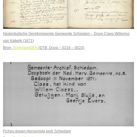
Nederduitsche Gereformeerde Gemeente Schiedam – Doop Claes Willemsz
van Katwijk (1671)
Bron;
SchiedamGEN
(DTB, Doop – 0216 – 0023)
Fiches dopen Hervormde kerk Schiedam