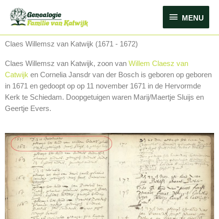
Ga
MENU
naar
MENU
de
inhoud
Claes Willemsz van Katwijk (1671 - 1672)
Claes Willemsz van Katwijk, zoon van
Willem Claesz van
Catwijk
en Cornelia Jansdr van der Bosch is geboren op geboren
in 1671 en gedoopt op op 11 november 1671 in de Hervormde
Kerk te Schiedam. Doopgetuigen waren Marij/Maertje Sluijs en
Geertje Evers.