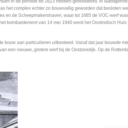
am in de periode tot 1623 hebben geresideerd. In laatstgenoe
as het complex echter zo bouwvallig geworden dat besloten we
jes en de Scheepmakershaven, waar tot 1685 de VOC-werf was 
Bij het bombardement van 14 mei 1940 werd het Oostindisch Huis
 bouw aan particulieren uitbesteed. Vanaf dat jaar bouwde me
n een nieuwe, grotere werf bij de Oostzeedijk. Op de Rotterd