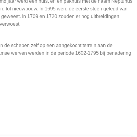
md jaar werd een huis, erf en pakhuis met de naam Neptunus
rd tot nieuwbouw. In 1695 werd de eerste steen gelegd van
geweest. In 1709 en 1720 zouden er nog uitbreidingen
 verwoest.
n de schepen zelf op een aangekocht terrein aan de
amse werven werden in de periode 1602-1795 bij benadering