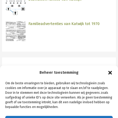
Familieadvertenties van Katwijk tot 1970
Categorieën
Beheer toestemming
Katwijk
Om de beste ervaringen te bieden, gebruiken wij technologieën zoals
cookies om informatie over je apparaat op te slaan en/of te raadplegen.
Rotterdam
Door in te stemmen met deze technologieën kunnen wij gegevens zoals
surfgedrag of unieke ID's op deze site verwerken. Als je geen toestemming
Schiedam
geeft of uw toestemming intrekt, kan dit een nadelige invloed hebben op
bepaalde functies en mogelijkheden.
Stamboom algemeen
Stamboom persoonlijk