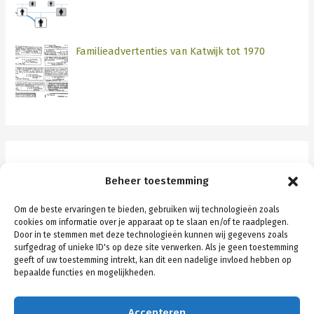
Familieadvertenties van Katwijk tot 1970
Categorieën
Beheer toestemming
Katwijk
Om de beste ervaringen te bieden, gebruiken wij technologieën zoals
cookies om informatie over je apparaat op te slaan en/of te raadplegen.
Rotterdam
Door in te stemmen met deze technologieën kunnen wij gegevens zoals
surfgedrag of unieke ID's op deze site verwerken. Als je geen toestemming
Schiedam
geeft of uw toestemming intrekt, kan dit een nadelige invloed hebben op
bepaalde functies en mogelijkheden.
Stamboom algemeen
Stamboom persoonlijk
Accepteren