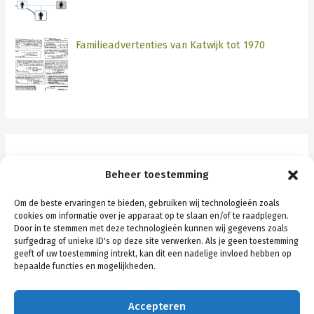
Familieadvertenties van Katwijk tot 1970
Categorieën
Beheer toestemming
Katwijk
Om de beste ervaringen te bieden, gebruiken wij technologieën zoals
cookies om informatie over je apparaat op te slaan en/of te raadplegen.
Rotterdam
Door in te stemmen met deze technologieën kunnen wij gegevens zoals
surfgedrag of unieke ID's op deze site verwerken. Als je geen toestemming
Schiedam
geeft of uw toestemming intrekt, kan dit een nadelige invloed hebben op
bepaalde functies en mogelijkheden.
Stamboom algemeen
Stamboom persoonlijk
Accepteren