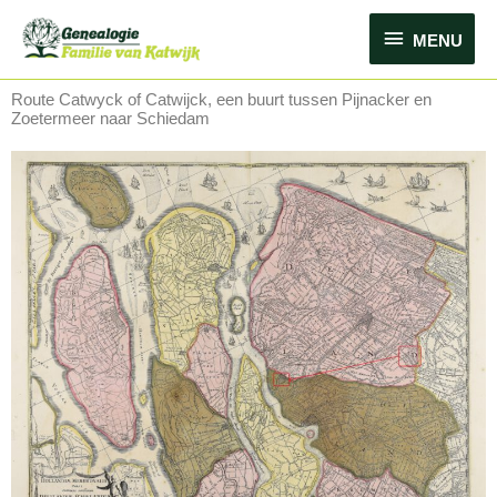
Ga
MENU
naar
MENU
de
inhoud
Route Catwyck of Catwijck, een buurt tussen Pijnacker en
Zoetermeer naar Schiedam